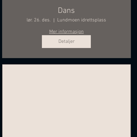
Dans
lør. 26. des.
Lundmoen idrettsplass
Mer informasjon
Detaljer