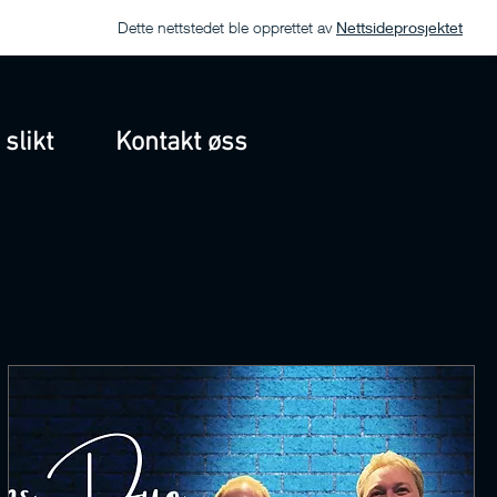
Dette nettstedet ble opprettet av
Nettsideprosjektet
 slikt
Kontakt øss