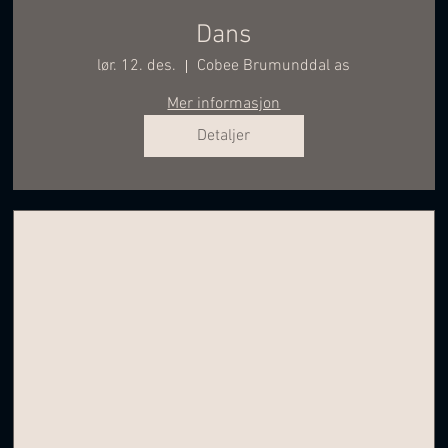
Dans
lør. 12. des.
Cobee Brumunddal as
Mer informasjon
Detaljer