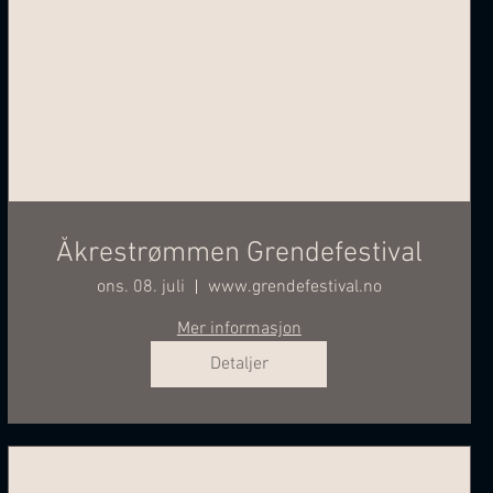
Åkrestrømmen Grendefestival
ons. 08. juli
www.grendefestival.no
Mer informasjon
Detaljer