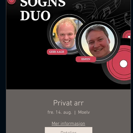
Privat arr
fre. 14. aug.
Moelv
Mer informasjon